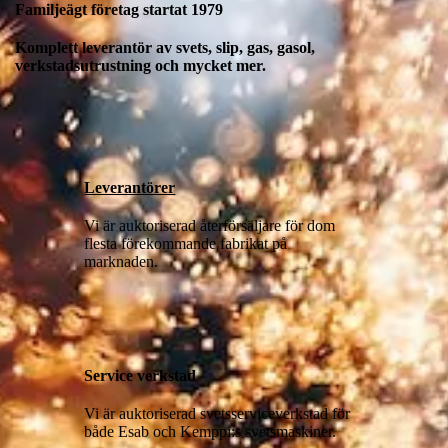
Familjeägt företag startat 1979
Komplett leverantör av svets, slip, gas, gasol,
verkstadsutrustning och mycket mer.
Leverantörer
Vi är auktoriserad återförsäljare för dom
flesta förekommande fabrikat på
marknaden.
Service verkstad
Vi är auktoriserad svetsserviceverkstad för
både Esab och Kemppi:s svetsmaskiner.