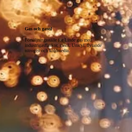
Gas och gasol
Försäljningsställe för Linde gas med
industrigasflaskor, gasol, Unicyl, flytande
nitrogen och köldmedia.